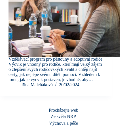
Vzdělávací program pro pěstouny a adoptivní rodiče
Výcvik je vhodný pro rodiče, kteří mají velký zájem
o zlepšení svých rodičovských kvalit a chtějí najít
cesty, jak nejlépe svému dítěti pomoci. Vzhledem k
tomu, jak je výcvik postaven, je vhodné, aby…
Jiřina Maleňáková
20/02/2024
Procházejte web
Ze světa NRP
Výchova a péče