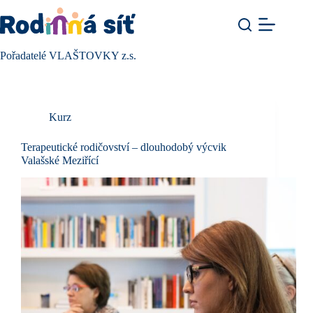
Pořadatelé
VLAŠTOVKY z.s.
Kurz
Terapeutické rodičovství – dlouhodobý výcvik
Valašské Meziřící