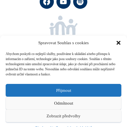
Společně za dobrou náhradní
rodinnou péči.
Spravovat Souhlas s cookies
Abychom poskytli co nejlepší služby, používáme k ukládání a/nebo přístupu k
informacím o zařízení, technologie jako jsou soubory cookies. Souhlas s těmito
technologiemi nám umožní zpracovávat údaje, jako je chování při procházení nebo
jedinečná ID na tomto webu. Nesouhlas nebo odvolání souhlasu může nepříznivě
Projekt vznikl za podpory
Nadace Jistota Komerční banky
a
ovlivnit určité vlastnosti a funkce.
organizace
Dobrá rodina
.
Rádi byste Rodinnou síť finančně podpořili?
Přijmout
číslo našeho účtu je: 2300291857/2010 (Kč), do poznámky k
Odmítnout
platbě uveďte tento text: RSDAR
Zobrazit předvolby
Zpracování osobních údajů
•
Zásady cookies