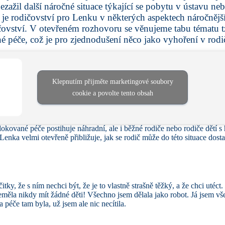
nezažil další náročné situace týkající se pobytu v ústavu n
 je rodičovství pro Lenku v některých aspektech náročnější
čovství. V otevřeném rozhovoru se věnujeme tabu tématu t
é péče, což je pro zjednodušení něco jako vyhoření v rodi
Klepnutím přijměte marketingové soubory
cookie a povolte tento obsah
kované péče postihuje náhradní, ale i běžné rodiče nebo rodiče dětí 
enka velmi otevřeně přibližuje, jak se rodič může do této situace dostat
čitky, že s ním nechci být, že je to vlastně strašně těžký, a že chci utéct
měla nikdy mít žádné děti! Všechno jsem dělala jako robot. Já jsem v
ta péče tam byla, už jsem ale nic necítila.