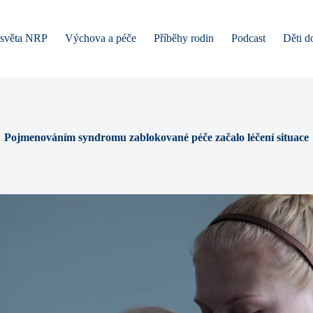
 světa NRP
Výchova a péče
Příběhy rodin
Podcast
Děti d
Pojmenováním syndromu zablokované péče začalo léčení situace