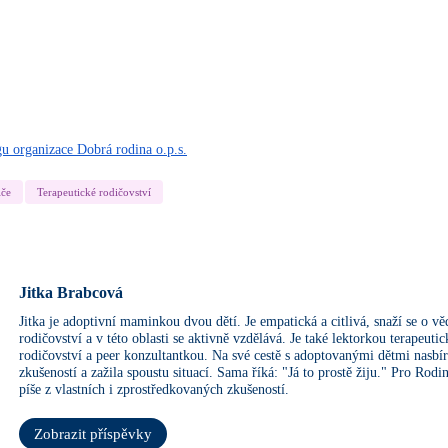
gu organizace Dobrá rodina o.p.s.
iče
Terapeutické rodičovství
Jitka Brabcová
Jitka je adoptivní maminkou dvou dětí. Je empatická a citlivá, snaží se o v
rodičovství a v této oblasti se aktivně vzdělává. Je také lektorkou terapeuti
rodičovství a peer konzultantkou. Na své cestě s adoptovanými dětmi nasb
zkušeností a zažila spoustu situací. Sama říká: "Já to prostě žiju." Pro Rodin
píše z vlastních i zprostředkovaných zkušeností.
Zobrazit příspěvky