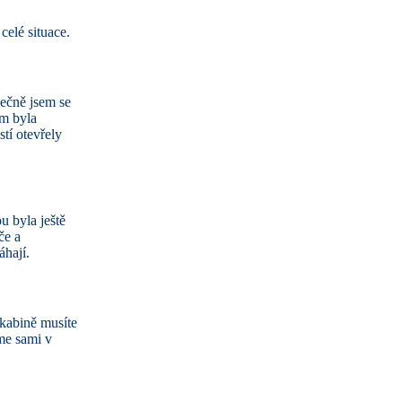
celé situace.
nečně jsem se
am byla
stí otevřely
u byla ještě
če a
hají.
 kabině musíte
me sami v