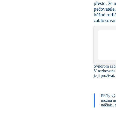
přesto, že 
pečovatele,
běžné rodi
zablokovan
Syndrom zablo
V rozhovoru L
je ji prožívat.
Přišly vý
možná ne
udělala, 