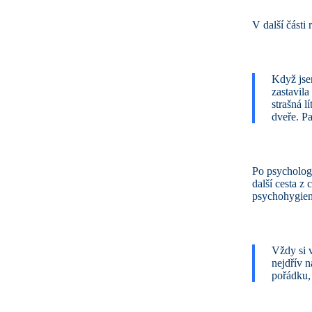
V další části
Když jse
zastavila
strašná l
dveře. P
Po psychologi
další cesta z
psychohygien
Vždy si v
nejdřív 
pořádku,