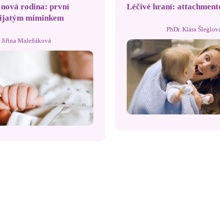
 nová rodina: první
Léčivé hraní: attachment
řijatým miminkem
PhDr. Klára Šleglov
Jiřina Maleňáková