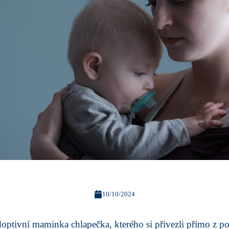
10/10/2024
optivní maminka chlapečka, kterého si přivezli přímo z po