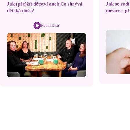
Jak (pře)žít dětství aneb Co skrývá
Jak se rodí
dětská duše?
měsíce s p
Rodinná síť