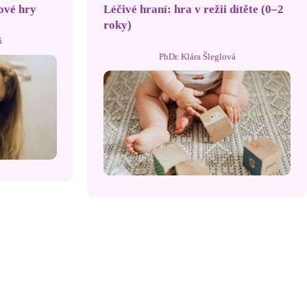
ové hry
Léčivé hraní: hra v režii dítěte (0–2
roky)
á
PhDr. Klára Šleglová