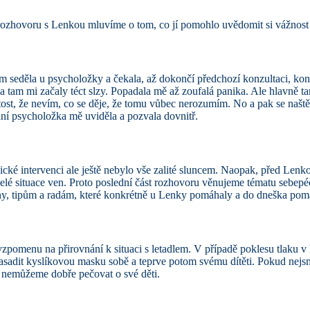
 rozhovoru s Lenkou mluvíme o tom, co jí pomohlo uvědomit si vážnost 
m seděla u psycholožky a čekala, až dokončí předchozí konzultaci, ko
 a tam mi začaly téct slzy. Popadala mě až zoufalá panika. Ale hlavně t
ítost, že nevím, co se děje, že tomu vůbec nerozumím. No a pak se naště
aní psycholožka mě uviděla a pozvala dovnitř.
cké intervenci ale ještě nebylo vše zalité sluncem. Naopak, před Lenko
 celé situace ven. Proto poslední část rozhovoru věnujeme tématu sebepé
y, tipům a radám, které konkrétně u Lenky pomáhaly a do dneška pomá
zpomenu na přirovnání k situaci s letadlem. V případě poklesu tlaku v
nasadit kyslíkovou masku sobě a teprve potom svému dítěti. Pokud nejs
 nemůžeme dobře pečovat o své děti.