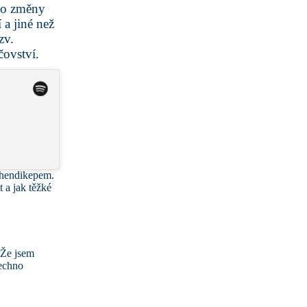
ebo změny
 a jiné než
zv.
čovství.
s hendikepem.
 a jak těžké
. Že jsem
šechno