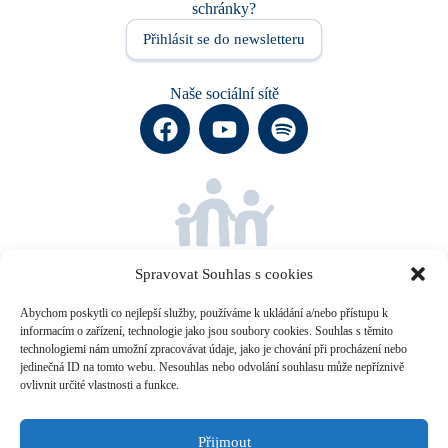
schránky?
Přihlásit se do newsletteru
Naše sociální sítě
Společně za dobrou náhradní
rodinnou péči.
Spravovat Souhlas s cookies
Abychom poskytli co nejlepší služby, používáme k ukládání a/nebo přístupu k
informacím o zařízení, technologie jako jsou soubory cookies. Souhlas s těmito
technologiemi nám umožní zpracovávat údaje, jako je chování při procházení nebo
jedinečná ID na tomto webu. Nesouhlas nebo odvolání souhlasu může nepříznivě
Projekt vznikl za podpory
Nadace Jistota Komerční banky
a
ovlivnit určité vlastnosti a funkce.
organizace
Dobrá rodina
.
Rádi byste Rodinnou síť finančně podpořili?
Přijmout