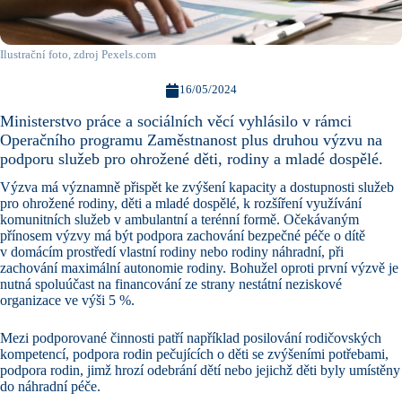
Ilustrační foto, zdroj Pexels.com
16/05/2024
Ministerstvo práce a sociálních věcí vyhlásilo v rámci
Operačního programu Zaměstnanost plus druhou výzvu na
podporu služeb pro ohrožené děti, rodiny a mladé dospělé.
Výzva má významně přispět ke zvýšení kapacity a dostupnosti služeb
pro ohrožené rodiny, děti a mladé dospělé, k rozšíření využívání
komunitních služeb v ambulantní a terénní formě. Očekávaným
přínosem výzvy má být podpora zachování bezpečné péče o dítě
v domácím prostředí vlastní rodiny nebo rodiny náhradní, při
zachování maximální autonomie rodiny. Bohužel oproti první výzvě je
nutná spoluúčast na financování ze strany nestátní neziskové
organizace ve výši 5 %.
Mezi podporované činnosti patří například posilování rodičovských
kompetencí, podpora rodin pečujících o děti se zvýšeními potřebami,
podpora rodin, jimž hrozí odebrání dětí nebo jejichž děti byly umístěny
do náhradní péče.