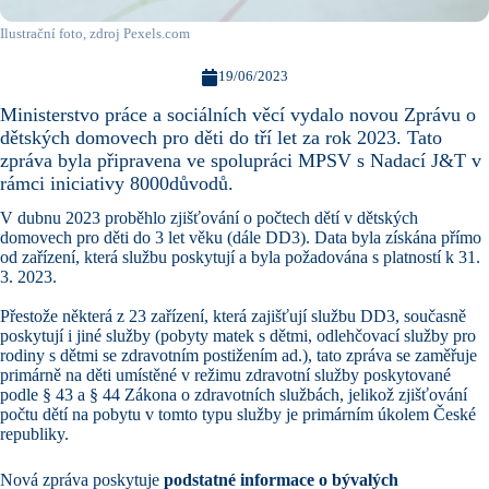
Ilustrační foto, zdroj Pexels.com
19/06/2023
Ministerstvo práce a sociálních věcí vydalo novou Zprávu o
dětských domovech pro děti do tří let za rok 2023. Tato
zpráva byla připravena ve spolupráci MPSV s Nadací J&T v
rámci iniciativy 8000důvodů.
V dubnu 2023 proběhlo zjišťování o počtech dětí v dětských
domovech pro děti do 3 let věku (dále DD3). Data byla získána přímo
od zařízení, která službu poskytují a byla požadována s platností k 31.
3. 2023.
Přestože některá z 23 zařízení, která zajišťují službu DD3, současně
poskytují i jiné služby (pobyty matek s dětmi, odlehčovací služby pro
rodiny s dětmi se zdravotním postižením ad.), tato zpráva se zaměřuje
primárně na děti umístěné v režimu zdravotní služby poskytované
podle § 43 a § 44 Zákona o zdravotních službách, jelikož zjišťování
počtu dětí na pobytu v tomto typu služby je primárním úkolem České
republiky.
Nová zpráva poskytuje
podstatné informace o bývalých