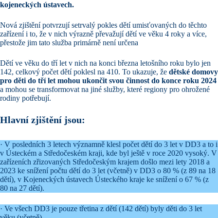
kojeneckých ústavech.
Nová zjištění potvrzují setrvalý pokles dětí umisťovaných do těchto
zařízení i to, že v nich výrazně převažují dětí ve věku 4 roky a více,
přestože jim tato služba primárně není určena
Dětí ve věku do tří let v nich na konci března letošního roku bylo jen
142, celkový počet dětí poklesl na 410. To ukazuje, že
dětské domovy
pro děti do tří let mohou ukončit svou činnost do konce roku 2024
a mohou se transformovat na jiné služby, které regiony pro ohrožené
rodiny potřebují.
Hlavní zjištění jsou:
· V posledních 3 letech významně klesl počet dětí do 3 let v DD3 a to i
v Ústeckém a Středočeském kraji, kde byl ještě v roce 2020 vysoký. V
zařízeních zřizovaných Středočeským krajem došlo mezi lety 2018 a
2023 ke snížení počtu dětí do 3 let (včetně) v DD3 o 80 % (z 89 na 18
dětí), v Kojeneckých ústavech Ústeckého kraje ke snížení o 67 % (z
80 na 27 dětí).
· Ve všech DD3 je pouze třetina z dětí (142 dětí) byly děti do 3 let
věku (včetně).